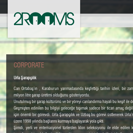
CORPORATE
Urla Şarapçılık
Can Ortabaş’ın , Karaburun yarımadasında keşfettiği tarihin izleri, bir z
milyon litre şarap üretimi olduğunu gösteriyordu.
Unutulmuş bir şarap kültürünü ve bir yöreyi canlandırma hayali bu keşif ile 
Geçmişten edinilen bu bilgiyi geleceğe taşımak sadece bir ticari amaç değil
için önemli bir görevdi. Urla Şarapçılık ve Uzbaş bu görevi üstlenerek Urla
üzere 1998 yılında bağlarını kurmaya başlayarak yola çıktı.
Şimdi, yerli ve enternasyonel türlerden klon seleksiyonu ile elde edilen 