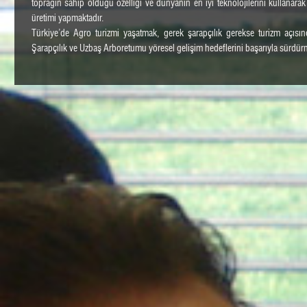
toprağın sahip olduğu özelliği ve dünyanın en iyi teknolojilerini kullanarak
üretimi yapmaktadır.
Türkiye’de Agro turizmi yaşatmak, gerek şarapçılık gerekse turizm açıs
Şarapçılık ve Uzbaş Arboretumu yöresel gelişim hedeflerini başarıyla sürdürm
www.urlasarapcilik.com.tr
Uzbaş Bitki Çiftliği
1996 yılında tropikal ve suptropikal bitkiler yetiştirmek üzere kuruluyor.
Başladığı gün bulunduğu toprağa ev sahipliği yapan çamlara ve zeytinlere 
ithal edilerek misafir gelen palmiyeler, çalılar, aromatik bitkiler, iğne yaprak
sürede doğanın uyum gücüyle çok renkli bir aile oluşturdu.
Uzbaş Çiftliği, 2000 dönüm arazi üzerinde Avrupa’nın en büyük palmiye p
bitki çeşitliği ve doğası göz önüne alınınca Türkiye’nin en büyük arboretumla
Misyonu Yeşil Dünya’nın yaratılmasında marka olmak olan Uzbaş çiftliği d
sağlayarak büyüyen şirketlerdendir.
Yurtdışı ve yurtiçindeki birçok önemli projeye bitki sağlayan Uzbaş, aynı zama
her yıl binlerce ziyaretçi ağırlayarak Urla’nın bir agroturizm des
katkı sağlamaktadır.