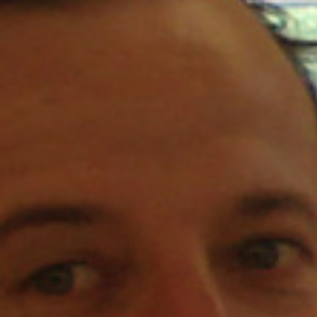
www.uzbas.com
Two Rooms
Yıl 2010 Urla Şarapçılık tüm faaliyetlerine başlıyor…
Makomim tarafından yapılan tasarımda, şaraphane Urla’nın geçmişi ve gelec
ifade ediliyor.
Binanın yarısı eski Urla yapılarında bulunan ve yıllarca özenle toplanıp bi
taşlarından inşa ediliyor. Diğer yarısı ise Urla’nın gelecek yüzü. Yepyeni.
Ve Köprü…
Urla Şarapçılığın ana misyonu Urla’nın geçmişini geleceğine taşımak. Bu
birleştiren köprü kısmında görülüyor. Köprü 2 odası ve misafir salonuyla üst k
Şimdiki adı ise Two Rooms Butik Otel…
Urla Şarapçılık üzerine aldığı görevi yerine getirmek için çalışır
şaraphaneyi toprağı, denizi ve Urla’yı tanımak isteyenleri Two Rooms Butik Ote
Sadece bir bağ ve şaraphane ziyareti için değil, belki yeni bir yer keşfetmenin,
belki de sadece kendini dinlemenin rotası olan Two Rooms, sade zarafet felse
Urla Şarapçılık’ ın Türkye’nin ilk agro turizm destinasyonu yaratma hedefin
Butik Otel ile köklenmiş oldu.