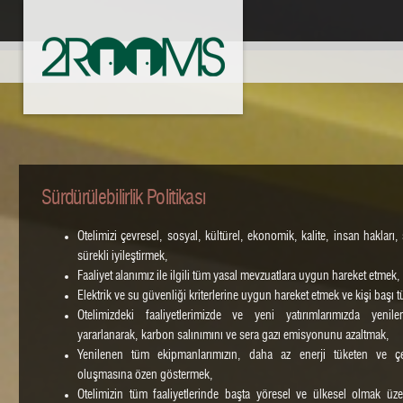
Sürdürülebilirlik Politikası
Otelimizi çevresel, sosyal, kültürel, ekonomik, kalite, insan hakları
sürekli iyileştirmek,
Faaliyet alanımız ile ilgili tüm yasal mevzuatlara uygun hareket etmek,
Elektrik ve su güvenliği kriterlerine uygun hareket etmek ve kişi başı 
Otelimizdeki faaliyetlerimizde ve yeni yatırımlarımızda yenile
yararlanarak, karbon salınımını ve sera gazı emisyonunu azaltmak,
Yenilenen tüm ekipmanlarımızın, daha az enerji tüketen ve çe
oluşmasına özen göstermek,
Otelimizin tüm faaliyetlerinde başta yöresel ve ülkesel olmak üz