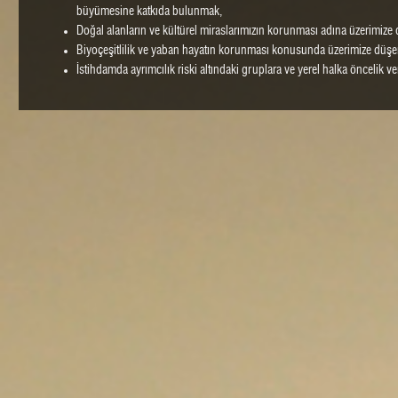
büyümesine katkıda bulunmak,
Doğal alanların ve kültürel miraslarımızın korunması adına üzerimize 
Biyoçeşitlilik ve yaban hayatın korunması konusunda üzerimize düşen
İstihdamda ayrımcılık riski altındaki gruplara ve yerel halka öncelik v
Tüm çalışanlarımıza huzurlu, güvenli ve saygın bir çalışma ortamı s
Çalışan memnuniyetini sağlamak, dilek ve şikayetlerini iletip çözü
oluşturup varlığını devam ettirmek,
Misafir memnuniyetine önem vermek, misafirlerimizden gelen geri bild
iyileştirme faaliyetlerimizde kullanmak,
Tüm paydaşlarımızdan gelen geri bildirimleri dikkate alarak gere
faaliyetlerde bulunmak,
Otelimizde iyi bir Atık Planı oluşturmak ve atıklarımızın lisanslı firmal
Doğal kaynaklarımızın verimli kullanımı sağlamak amacıyla misaf
bilgilendirmek,
Din, dil, ırk, yaş ve kültür ayrımı yapmaksızın tüm çalışanlarımıza eşi
Sürdürülebilirlik için her türlü etkinlik ve etkileşim içerisinde ol
hareket etmek, paylaşım içinde olmak, sistemimizi sürekli iyileştirmek
TWO ROOMS BUTİK OTEL YÖNETİMİ