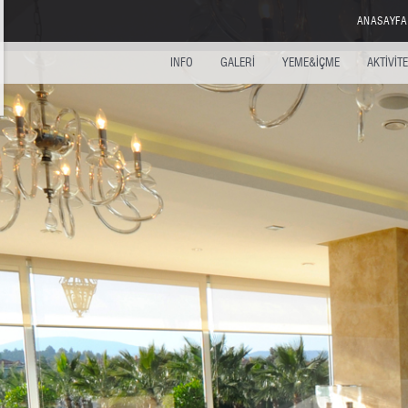
ANASAYFA
INFO
GALERİ
YEME&İÇME
AKTİVİT